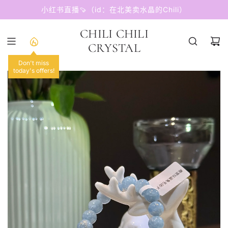
跳
小红书直播🍠（id：在北美卖水晶的Chili）
至
内
CHILI CHILI
容
CRYSTAL
Don't miss
today's offers!