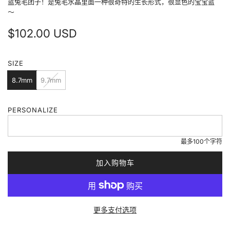
蓝兔毛团子！是兔毛水晶里面一种很奇特的生长形式，很显色的宝宝蓝
～
普
$102.00 USD
通
SIZE
价
8.7mm
9.7mm
格
PERSONALIZE
最多100个字符
加入购物车
加
载
中
.
更多支付选项
.
.